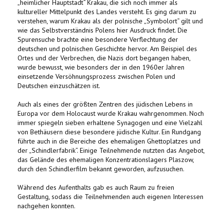
„heimlicher Hauptstadt“ Krakau, die sich noch immer als
kultureller Mittelpunkt des Landes versteht. Es ging darum zu
verstehen, warum Krakau als der polnische „Symbolort“ gilt und
wie das Selbstverständnis Polens hier Ausdruck findet. Die
Spurensuche brachte eine besondere Verflechtung der
deutschen und polnischen Geschichte hervor. Am Beispiel des
Ortes und der Verbrechen, die Nazis dort begangen haben,
wurde bewusst, wie besonders der in den 1960er Jahren
einsetzende Versöhnungsprozess zwischen Polen und
Deutschen einzuschätzen ist.
Auch als eines der größten Zentren des jüdischen Lebens in
Europa vor dem Holocaust wurde Krakau wahrgenommen. Noch
immer spiegeln sieben erhaltene Synagogen und eine Vielzahl
von Bethäusern diese besondere jüdische Kultur. Ein Rundgang
führte auch in die Bereiche des ehemaligen Ghettoplatzes und
der „Schindlerfabrik“. Einige Teilnehmende nutzten das Angebot,
das Gelände des ehemaligen Konzentrationslagers Plaszow,
durch den Schindlerfilm bekannt geworden, aufzusuchen.
Während des Aufenthalts gab es auch Raum zu freien
Gestaltung, sodass die Teilnehmenden auch eigenen Interessen
nachgehen konnten.