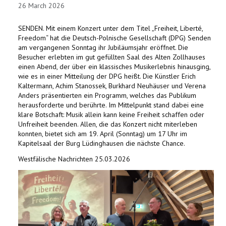
VERÖFFENTLICHUNGEN
26 March 2026
CHRONOLOGIE
SENDEN. Mit einem Konzert unter dem Titel „Freiheit, Liberté,
Freedom“ hat die Deutsch-Polnische Gesellschaft (DPG) Senden
am vergangenen Sonntag ihr Jubiläumsjahr eröffnet. Die
KORONOWO
Besucher erlebten im gut gefüllten Saal des Alten Zollhauses
einen Abend, der über ein klassisches Musikerlebnis hinausging,
BILDERGALERIEN
wie es in einer Mitteilung der DPG heißt. Die Künstler Erich
Kaltermann, Achim Stanossek, Burkhard Neuhäuser und Verena
Anders präsentierten ein Programm, welches das Publikum
WIR ÜBER UNS
herausforderte und berührte. Im Mittelpunkt stand dabei eine
klare Botschaft: Musik allein kann keine Freiheit schaffen oder
Unfreiheit beenden. Allen, die das Konzert nicht miterleben
konnten, bietet sich am 19. April (Sonntag) um 17 Uhr im
Kapitelsaal der Burg Lüdinghausen die nächste Chance.
Westfälische Nachrichten 25.03.2026