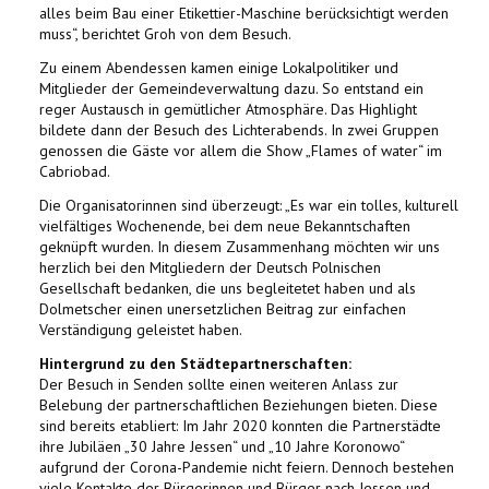
alles beim Bau einer Etikettier-Maschine berücksichtigt werden
muss“, berichtet Groh von dem Besuch.
Zu einem Abendessen kamen einige Lokalpolitiker und
Mitglieder der Gemeindeverwaltung dazu. So entstand ein
reger Austausch in gemütlicher Atmosphäre. Das Highlight
bildete dann der Besuch des Lichterabends. In zwei Gruppen
genossen die Gäste vor allem die Show „Flames of water“ im
Cabriobad.
Die Organisatorinnen sind überzeugt: „Es war ein tolles, kulturell
vielfältiges Wochenende, bei dem neue Bekanntschaften
geknüpft wurden. In diesem Zusammenhang möchten wir uns
herzlich bei den Mitgliedern der Deutsch Polnischen
Gesellschaft bedanken, die uns begleitetet haben und als
Dolmetscher einen unersetzlichen Beitrag zur einfachen
Verständigung geleistet haben.
Hintergrund zu den Städtepartnerschaften:
Der Besuch in Senden sollte einen weiteren Anlass zur
Belebung der partnerschaftlichen Beziehungen bieten. Diese
sind bereits etabliert: Im Jahr 2020 konnten die Partnerstädte
ihre Jubiläen „30 Jahre Jessen“ und „10 Jahre Koronowo“
aufgrund der Corona-Pandemie nicht feiern. Dennoch bestehen
viele Kontakte der Bürgerinnen und Bürger nach Jessen und