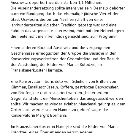
Auschwitz deportiert wurden, starben 1,1 Millionen.
Die Auseinandersetzung sollte intensiver sein. Deshalb gehörten
auch ein Rundgang durch das ehemalige jüdische Viertel der
Stadt Oswiecim, die bis zur Naziherrschaft von einer
jahrhundertealten jüdischen Tradition geprägt war, und eine
Fahrt in das sogenannte Interessengebiet mit den Nebenlagern,
die heute nicht mehr kenntlich gemacht sind, zum Programm.
Einen anderen Blick auf Auschwitz und die vergangenen
Geschehnisse ermöglichten der Gruppe die Besuche in den
Konservierungswerkstätten der Gedenkstätte und der Besuch
der Ausstellung der Bilder von Marian Kolodziej im
Franziskanerkloster Harmęże.
Eine Konservatorin berichtete von Schuhen, von Brillen, von
Kämmen, Emailleschüsseln, Koffern, gestrickten Babyschuhen,
von Briefen, die dort restauriert werden. „Hinter jedem
Gegenstand steht ein Menschenleben, das ausgelöscht werden
sollte. Wir machen es wieder sichtbar. Manchmal gelingt es, dem
Opfer auch wieder seinen Namen zu geben“, sagte die
Konservatorin Margrit Bormann.
Im Franziskanerkloster in Harmęże sind die Bilder von Marian
Kołodziej, eines Überlebenden verschiedener