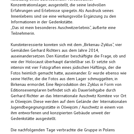
Konzentrationslager, ausgestellt, die seine leidvollen
Erfahrungen und Erlebnisse spiegeln. Als Ausdruck seines
Innenlebens sind sie eine wirkungsvolle Ergänzung zu den
Informationen in der Gedenkstätte.
„Das ist mein besonderes Auschwitzerlebnis“, äußerte eine
Teilnehmerin.
Kunstinteressierte konnten sich mit dem „Birkenau-Zyklus“, vier
Gemälden Gerhard Richters aus dem Jahre 2014,
auseinandersetzen. Den Künstler beschäftigte die Frage, ob und
wie der Holocaust überhaupt darstellbar sei. Er setzte sich
intensiv mit vier Fotografien eines jüdischen Häftlings, der die
Fotos heimlich gemacht hatte, auseinander. Er wurde ebenso wie
seine Helfer, die die Fotos aus dem Lager schmuggelten, in
Birkenau ermordet. Eine Reproduktion des Zyklus in Form von
Editionsexemplaren befindet sich als Dauerleihgabe durch
Gerhard Richter an das Internationale Auschwitz Komitee vor Ort
in Oświęcim. Diese werden auf dem Gelände der Internationalen
Jugendbegegnungsstätte in Oświęcim / Auschwitz in einem von
ihm entworfenen und konzipierten Gebäude unweit der
Gedenkstätte ausgestellt.
Die nachfolgenden Tage verbrachte die Gruppe in Polens