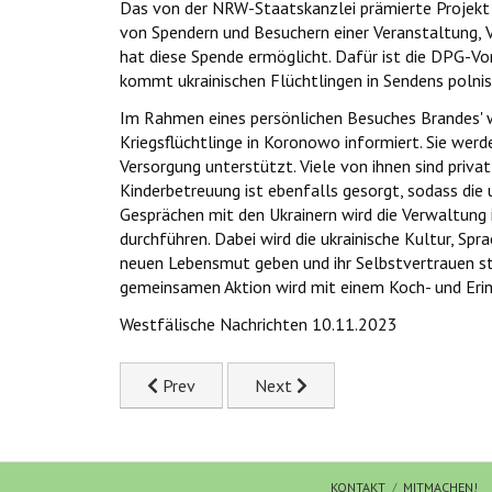
Das von der NRW-Staatskanzlei prämierte Projekt
von Spendern und Besuchern einer Veranstaltung, 
hat diese Spende ermöglicht. Dafür ist die DPG-V
kommt ukrainischen Flüchtlingen in Sendens poln
Im Rahmen eines persönlichen Besuches Brandes' w
Kriegsflüchtlinge in Koronowo informiert. Sie we
Versorgung unterstützt. Viele von ihnen sind pri
Kinderbetreuung ist ebenfalls gesorgt, sodass die
Gesprächen mit den Ukrainern wird die Verwaltung 
durchführen. Dabei wird die ukrainische Kultur, Sp
neuen Lebensmut geben und ihr Selbstvertrauen st
gemeinsamen Aktion wird mit einem Koch- und Erinn
Westfälische Nachrichten 10.11.2023
Previous article: Feierliche Abschlussveransta
Next article: „Zwischen uns und
Prev
Next
KONTAKT
MITMACHEN!