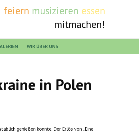
n
feiern
musizieren
essen
mitmachen!
ALERIEN
WIR ÜBER UNS
raine in Polen
täblich genießen konnte. Der Erlös von „Eine