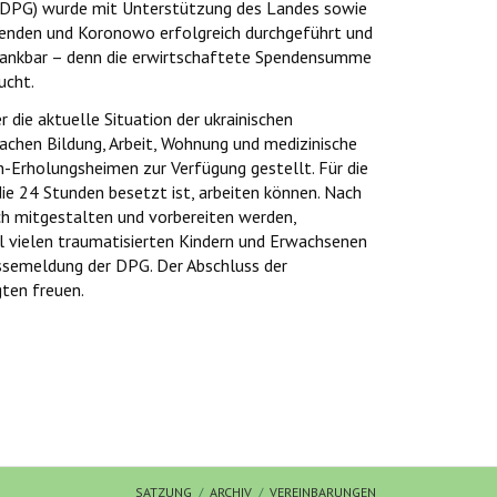
 (DPG) wurde mit Unterstützung des Landes sowie
 Senden und Koronowo erfolgreich durchgeführt und
 dankbar – denn die erwirtschaftete Spendensumme
ucht.
ie aktuelle Situation der ukrainischen
achen Bildung, Arbeit, Wohnung und medizinische
-Erholungsheimen zur Verfügung gestellt. Für die
ie 24 Stunden besetzt ist, arbeiten können. Nach
ich mitgestalten und vorbereiten werden,
oll vielen traumatisierten Kindern und Erwachsenen
essemeldung der DPG. Der Abschluss der
gten freuen.
SATZUNG
ARCHIV
VEREINBARUNGEN