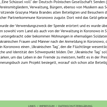
 „Eine Schüssel voll“ der Deutsch-Polnischen Gesellschaft Senden
Vereinsmitgliedern, Verwaltung, Bürgern, ebenso von Musikern aus
orsitzende Grazyna Maria Brandes allen Beteiligten und Besuchern
ischer Partnerkommune Koronowo zugute. Dort wird das Geld gebra
urde der Verwendungszweck der Spende erörtert und es wurde über d
rden sowohl vom Land als auch von der Verwaltung in Koronowo in S
vat untergebracht oder bekommen Wohnungen in ehemaligen Soldaten
 ukrainischen Frauen und Männer nach der Anmeldung in Koronowo, d
in Koronowo einen „Ukrainischen Tag“, den die Flüchtlinge wesentl
rache und Identität den Schwerpunkt bilden. Der „Ukrainische Tag“ s
ärken, um das Leben in der Fremde zu meistern, heißt es in der Pr
erungsbuch zum Projekt besiegelt, worauf sich schon alle Beteili
ltung des Richeza-Preises mit Ministerpräsident Hendrik Wüst
 Weimar liegt Buchenwald.“ (Richard Alewyn)
LINKS
IMPRESSUM
DATENSCHUTZERKLÄRUNG