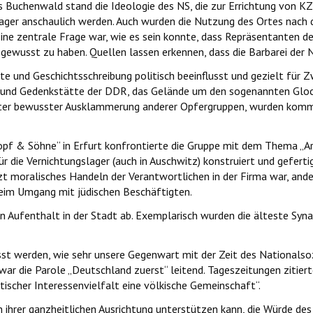
Buchenwald stand die Ideologie des NS, die zur Errichtung von KZ 
Lager anschaulich werden. Auch wurden die Nutzung des Ortes nach d
Eine zentrale Frage war, wie es sein konnte, dass Repräsentanten 
gewusst zu haben. Quellen lassen erkennen, dass die Barbarei der 
e und Geschichtsschreibung politisch beeinflusst und gezielt für 
- und Gedenkstätte der DDR, das Gelände um den sogenannten Glo
nter bewusster Ausklammerung anderer Opfergruppen, wurden kommu
pf & Söhne“ in Erfurt konfrontierte die Gruppe mit dem Thema „A
r die Vernichtungslager (auch in Auschwitz) konstruiert und gefert
 moralisches Handeln der Verantwortlichen in der Firma war, andere
eim Umgang mit jüdischen Beschäftigten.
den Aufenthalt in der Stadt ab. Exemplarisch wurden die älteste Sy
t werden, wie sehr unsere Gegenwart mit der Zeit des Nationalsozia
ar die Parole „Deutschland zuerst“ leitend. Tageszeitungen zitiert
tischer Interessenvielfalt eine völkische Gemeinschaft“.
n ihrer ganzheitlichen Ausrichtung unterstützen kann, die Würde d