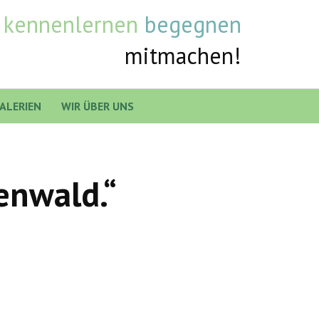
v
kennenlernen
begegnen
mitmachen!
ALERIEN
WIR ÜBER UNS
enwald.“