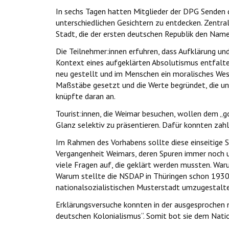
In sechs Tagen hatten Mitglieder der DPG Senden d
unterschiedlichen Gesichtern zu entdecken. Zentra
Stadt, die der ersten deutschen Republik den Name
Die Teilnehmer:innen erfuhren, dass Aufklärung 
Kontext eines aufgeklärten Absolutismus entfalte
neu gestellt und im Menschen ein moralisches Wes
Maßstäbe gesetzt und die Werte begründet, die un
knüpfte daran an.
Tourist:innen, die Weimar besuchen, wollen dem „gol
Glanz selektiv zu präsentieren. Dafür konnten zah
Im Rahmen des Vorhabens sollte diese einseitige 
Vergangenheit Weimars, deren Spuren immer noch u
viele Fragen auf, die geklärt werden mussten. War
Warum stellte die NSDAP in Thüringen schon 1930 
nationalsozialistischen Musterstadt umzugestalt
Erklärungsversuche konnten in der ausgesprochen n
deutschen Kolonialismus“. Somit bot sie dem Nati