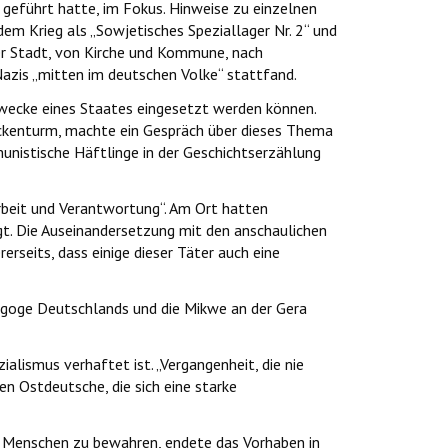
geführt hatte, im Fokus. Hinweise zu einzelnen
em Krieg als „Sowjetisches Speziallager Nr. 2“ und
der Stadt, von Kirche und Kommune, nach
Nazis „mitten im deutschen Volke“ stattfand.
Zwecke eines Staates eingesetzt werden können.
ckenturm, machte ein Gespräch über dieses Thema
nistische Häftlinge in der Geschichtserzählung
rbeit und Verantwortung“. Am Ort hatten
igt. Die Auseinandersetzung mit den anschaulichen
rseits, dass einige dieser Täter auch eine
nagoge Deutschlands und die Mikwe an der Gera
lismus verhaftet ist. „Vergangenheit, die nie
en Ostdeutsche, die sich eine starke
es Menschen zu bewahren, endete das Vorhaben in