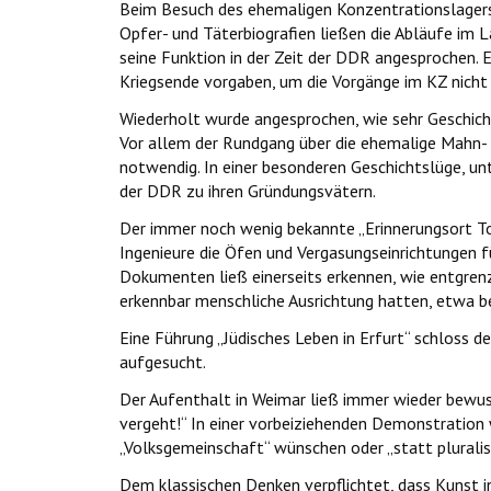
Beim Besuch des ehemaligen Konzentrationslagers 
Opfer- und Täterbiografien ließen die Abläufe im 
seine Funktion in der Zeit der DDR angesprochen. 
Kriegsende vorgaben, um die Vorgänge im KZ nicht 
Wiederholt wurde angesprochen, wie sehr Geschicht
Vor allem der Rundgang über die ehemalige Mahn
notwendig. In einer besonderen Geschichtslüge, u
der DDR zu ihren Gründungsvätern.
Der immer noch wenig bekannte „Erinnerungsort To
Ingenieure die Öfen und Vergasungseinrichtungen fü
Dokumenten ließ einerseits erkennen, wie entgrenzt
erkennbar menschliche Ausrichtung hatten, etwa b
Eine Führung „Jüdisches Leben in Erfurt“ schloss 
aufgesucht.
Der Aufenthalt in Weimar ließ immer wieder bewuss
vergeht!“ In einer vorbeiziehenden Demonstration w
„Volksgemeinschaft“ wünschen oder „statt pluralis
Dem klassischen Denken verpflichtet, dass Kunst i