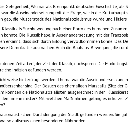
ie Gelegenheit, Weimar als Brennpunkt deutscher Geschichte, als 
l war die Auseinandersetzung mit der Frage, wie in der Kulturhaupt
n gab, die Musterstadt des Nationalsozialismus wurde und Hitlers 
und Klassik als Suchbewegung nach einer Form des humanen Zusamme
n konnte. Die Klassik habe, in Auseinandersetzung mit der Französ
en erkannt, dass sich durch Bildung vervollkommnen könne. Das Den
sere Demokratie ausmachen. Auch die Bauhaus-Bewegung, die für d
denen Zeitalter“, der Zeit der Klassik, nachspüren. Die Marketingst
lreiche Indizien gefunden werden.
Sichtweise hinterfragt werden. Thema war die Auseinandersetzung m
nübersehbar sind. Der Besuch des ehemaligen Marstalls (Sitz der 
um konnten die Nationalsozialisten ausgerechnet in der „Klassiker
den Innenminister? Mit welchen Maßnahmen gelang es in kurzer Zeit
en?
ationalistischen Durchdringung der Stadt gefunden werden. Sie gal
onalsozialismus einen besonderen Nährboden.