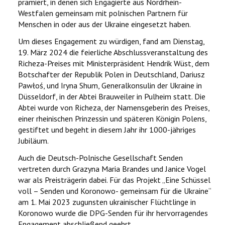
prämiert, in denen sich Engagierte aus Nordrhein-
Westfalen gemeinsam mit polnischen Partnern für
Menschen in oder aus der Ukraine eingesetzt haben.
Um dieses Engagement zu würdigen, fand am Dienstag,
19. März 2024 die feierliche Abschlussveranstaltung des
Richeza-Preises mit Ministerpräsident Hendrik Wüst, dem
Botschafter der Republik Polen in Deutschland, Dariusz
Pawłoś, und Iryna Shum, Generalkonsulin der Ukraine in
Düsseldorf, in der Abtei Brauweiler in Pulheim statt. Die
Abtei wurde von Richeza, der Namensgeberin des Preises,
einer rheinischen Prinzessin und späteren Königin Polens,
gestiftet und begeht in diesem Jahr ihr 1000-jähriges
Jubiläum.
Auch die Deutsch-Polnische Gesellschaft Senden
vertreten durch Grazyna Maria Brandes und Janice Vogel
war als Preisträgerin dabei. Für das Projekt „Eine Schüssel
voll – Senden und Koronowo- gemeinsam für die Ukraine“
am 1. Mai 2023 zugunsten ukrainischer Flüchtlinge in
Koronowo wurde die DPG-Senden für ihr hervorragendes
Engagement abschließend geehrt.