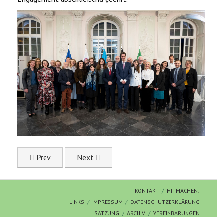
Previous article: Jugendaustausch als stabiles Fundament
Next article: Erlös unterstützt Menschen a
Prev
Next
KONTAKT
MITMACHEN!
LINKS
IMPRESSUM
DATENSCHUTZERKLÄRUNG
SATZUNG
ARCHIV
VEREINBARUNGEN