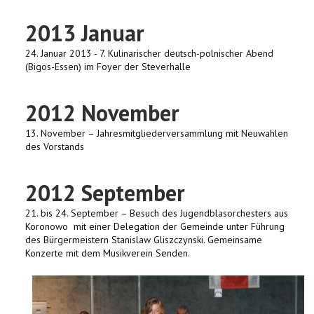
VERÖFFENTLICHUNGEN
2013 Januar
CHRONOLOGIE
24. Januar 2013 - 7. Kulinarischer deutsch-polnischer Abend
(Bigos-Essen) im Foyer der Steverhalle
KORONOWO
2012 November
BILDERGALERIEN
13. November – Jahresmitgliederversammlung mit Neuwahlen
WIR ÜBER UNS
des Vorstands
2012 September
21. bis 24. September – Besuch des Jugendblasorchesters aus
Koronowo mit einer Delegation der Gemeinde unter Führung
des Bürgermeistern Stanislaw Gliszczynski. Gemeinsame
Konzerte mit dem Musikverein Senden.