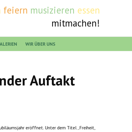
n
feiern
musizieren
essen
mitmachen!
ALERIEN
WIR ÜBER UNS
nder Auftakt
biläumsjahr eröffnet. Unter dem Titel „Freiheit,