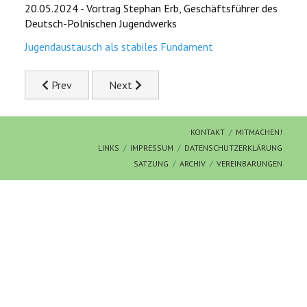
VERÖFFENTLICHUNGEN
20.05.2024 - Vortrag Stephan Erb, Geschäftsführer des
Deutsch-Polnischen Jugendwerks
CHRONOLOGIE
Jugendaustausch als stabiles Fundament
KORONOWO
Previous article: 2024 Juni
Next article: 2024 Januar
Prev
Next
BILDERGALERIEN
KONTAKT
MITMACHEN!
WIR ÜBER UNS
LINKS
IMPRESSUM
DATENSCHUTZERKLÄRUNG
SATZUNG
ARCHIV
VEREINBARUNGEN