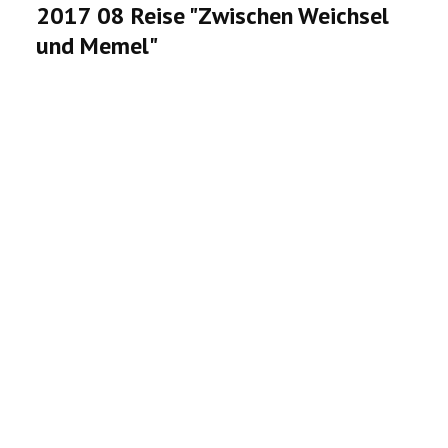
VERÖFFENTLICHUNGEN
2017 08 Reise "Zwischen Weichsel
und Memel"
CHRONOLOGIE
KORONOWO
BILDERGALERIEN
WIR ÜBER UNS